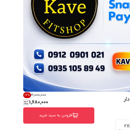
۲٬۰۰۰٬۰۰۰
16
%
ار
1,680,000
افزودن به سبد خرید
فری (تک) سایز (مناسب XL الی 4XL