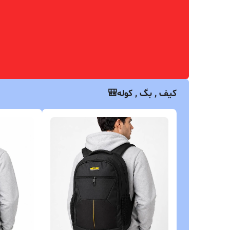
شلوار مردانه مدل کارگو دمپا بند‌ دار
شلوار بگ‌ 
نخودی
پیستوله جا
۲٬۱۹۰٬۰۰۰
۸۰۲٬۷۰۰
کیف , بگ , کوله🎒