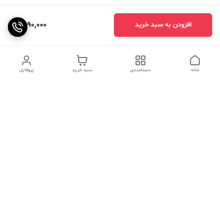
1,590,000
افزودن به سبد خرید
خانه
دسته‌بندی
سبد خرید
پروفایل
دسترسی سریع
تماس با ما
سوالات متداول
عینک‌های ترند 2025 |
خرید قسطی با اسنپ پی
جدیدترین مدل‌های خفن و
خاص
درباره ما