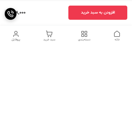
978,000
افزودن به سبد خرید
خانه
دسته‌بندی
سبد خرید
پروفایل
دسترسی سریع
تماس با ما
سوالات متداول
عینک‌های ترند 2025 |
خرید قسطی با اسنپ پی
جدیدترین مدل‌های خفن و
خاص
درباره ما