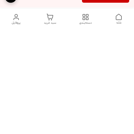
خانه
دسته‌بندی
سبد خرید
پروفایل
دسترسی سریع
تماس با ما
سوالات متداول
عینک‌های ترند 2025 |
خرید قسطی با اسنپ پی
جدیدترین مدل‌های خفن و
خاص
درباره ما
⚡ اشتباهات استایل که ظاهر
کد تخفیف کاوه فیت‌ شاپ |
شما را خراب می‌کند | راهنمای
جدیدترین تخفیف ‌های
شیک‌پوشی 2025د