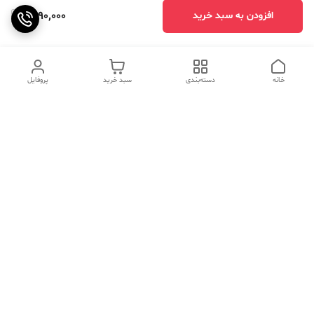
1,890,000
افزودن به سبد خرید
خانه
دسته‌بندی
سبد خرید
پروفایل
دسترسی سریع
تماس با ما
سوالات متداول
عینک‌های ترند 2025 |
خرید قسطی با اسنپ پی
جدیدترین مدل‌های خفن و
خاص
درباره ما
⚡ اشتباهات استایل که ظاهر