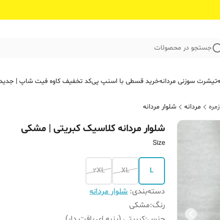
جستجو در محصولات
ه
تیشرت سوزنی مردانه
خرید قسطی با اسنپ پی
کد تخفیف کاوه فیت‌ شاپ | جدید
مره
مردانه
شلوار مردانه
شلوار مردانه کلاسیک کبریتی | مشکی
Size
2XL
XL
L
دسته‌بندی
:
شلوار مردانه
رنگ
:
مشکی
جنس
:
کبریتی (پنبه ای بافت دار)