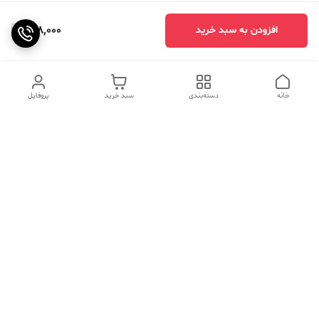
968,000
افزودن به سبد خرید
خانه
دسته‌بندی
سبد خرید
پروفایل
دسترسی سریع
تماس با ما
سوالات متداول
عینک‌های ترند 2025 |
خرید قسطی با اسنپ پی
جدیدترین مدل‌های خفن و
خاص
درباره ما