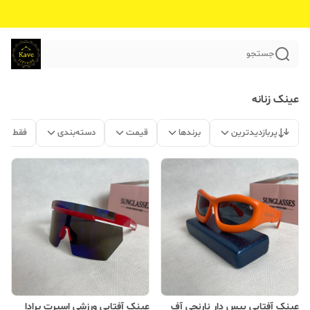
جستجو
عینک زنانه
پربازدیدترین
برندها
قیمت
دسته‌بندی
فقط مح
عینک آفتابی بیس دار نارنجی آف
عینک آفتابی ورزشی اسپرت پرادا