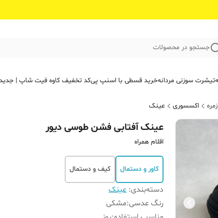
جستجو در محصولات
ه
تیشرت سوزنی مردانه
خرید قسطی با اسنپ پی
کد تخفیف کاوه فیت‌ شاپ | جدید
مره
اکسسوری
عینک
عینک آفتابی فشن طوسی دیور
اقلام همراه
کاور و دستمال
کیف و دستمال
دسته‌بندی
:
عینک
رنگ عدسی
:
مشکی
مناسب استفاده
:
روز