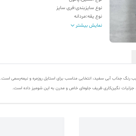
نوع سایزبندی
:
فری سایز
نوع یقه
:
مردانه
فرم لباس
:
نیمه جذب
نمایش بیشتر
جنس پارچه
:
صوفیا نخی
جزئیات
:
نگین کاری روی لباس و چاپ میو
جدول سایز
:
داخل تصاویر محصول موجود است
رد. جزئیات نگین‌کاری ظریف جلوه‌ای خاص و مدرن به این شومیز داده است.