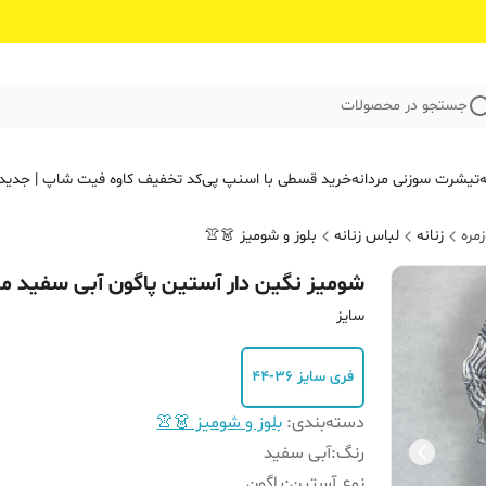
جستجو در محصولات
ه
تیشرت سوزنی مردانه
خرید قسطی با اسنپ پی
کد تخفیف کاوه فیت‌ شاپ | جدید
مره
زنانه
لباس زنانه
بلوز و شومیز 👗👚
شومیز نگین دار آستین پاگون آبی سفید می
سایز
فری سایز ۳۶-۴۴
دسته‌بندی
:
بلوز و شومیز 👗👚
رنگ
:
آبی سفید
نوع آستین
:
پاگون