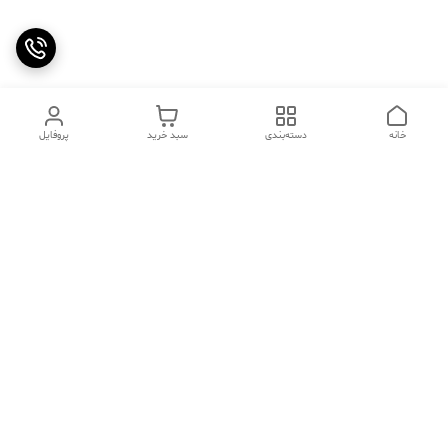
خانه
دسته‌بندی
سبد خرید
پروفایل
دسترسی سریع
تماس با ما
سوالات متداول
عینک‌های ترند 2025 |
خرید قسطی با اسنپ پی
جدیدترین مدل‌های خفن و
خاص
درباره ما