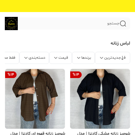
جستجو
لباس زنانه
جدیدترین
برندها
قیمت
دسته‌بندی
فقط محصو
%
14
%
14
شومیز زنانه مشکی کادنزا | مدل
شومیز زنانه قهوه ای کادنزا | مدل