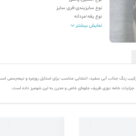
نوع سایزبندی
:
فری سایز
نوع یقه
:
مردانه
فرم لباس
:
نیمه جذب
نمایش بیشتر
جنس پارچه
:
لینن زارا
جزئیات
:
خامه دوزی
جدول سایز
:
داخل تصاویر محصول موجود است
رد. جزئیات خامه دوزی ظریف جلوه‌ای خاص و مدرن به این شومیز داده است.