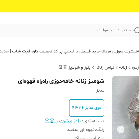
جستجو در محصولات
ه
تیشرت سوزنی مردانه
خرید قسطی با اسنپ پی
کد تخفیف کاوه فیت‌ شاپ | جدید
مره
زنانه
لباس زنانه
بلوز و شومیز 👗👚
شومیز زنانه خامه‌دوزی راه‌راه قهوه‌ای
سایز
فری سایز ۳۶-۴۴
دسته‌بندی
:
بلوز و شومیز 👗👚
رنگ
:
قهوه ای سفید
نوع آستین
:
پاکتی