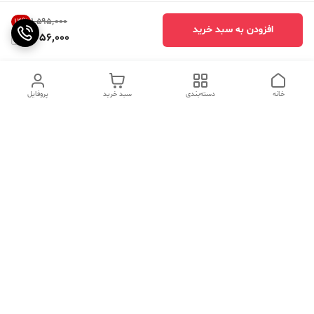
۱٬۵۹۵٬۰۰۰
14
%
افزودن به سبد خرید
1,356,000
خانه
دسته‌بندی
سبد خرید
پروفایل
دسترسی سریع
تماس با ما
سوالات متداول
عینک‌های ترند 2025 |
خرید قسطی با اسنپ پی
جدیدترین مدل‌های خفن و
خاص
درباره ما