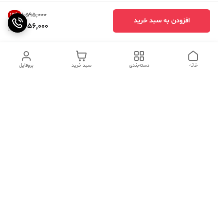
۱٬۵۹۵٬۰۰۰
14
%
افزودن به سبد خرید
1,356,000
خانه
دسته‌بندی
سبد خرید
پروفایل
دسترسی سریع
تماس با ما
سوالات متداول
عینک‌های ترند 2025 |
خرید قسطی با اسنپ پی
جدیدترین مدل‌های خفن و
خاص
درباره ما