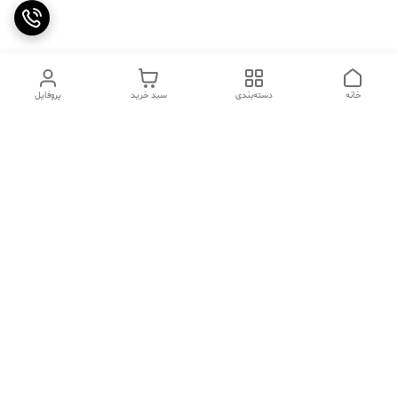
خانه
دسته‌بندی
سبد خرید
پروفایل
دسترسی سریع
تماس با ما
سوالات متداول
عینک‌های ترند 2025 |
خرید قسطی با اسنپ پی
جدیدترین مدل‌های خفن و
خاص
درباره ما
⚡ اشتباهات استایل که ظاهر
کد تخفیف کاوه فیت‌ شاپ |