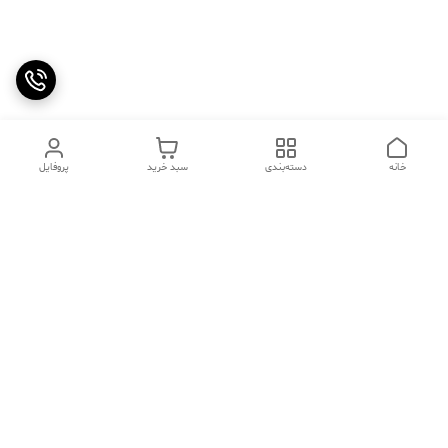
خانه
دسته‌بندی
سبد خرید
پروفایل
دسترسی سریع
تماس با ما
سوالات متداول
عینک‌های ترند 2025 |
خرید قسطی با اسنپ پی
جدیدترین مدل‌های خفن و