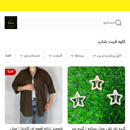
جستجو
کاوه فیت شاپ
پربازدیدترین
برندها
قیمت
دسته‌بندی
فقط مح
%
14
گیره تق تقی مدل ستاره | گیره سر
شومیز زنانه قهوه ای کادنزا | مدل