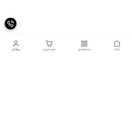
خانه
دسته‌بندی
سبد خرید
پروفایل
دسترسی سریع
تماس با ما
سوالات متداول
عینک‌های ترند 2025 |
خرید قسطی با اسنپ پی
جدیدترین مدل‌های خفن و