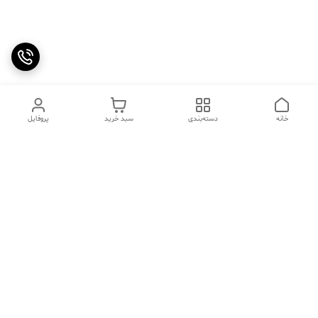
خانه
دسته‌بندی
سبد خرید
پروفایل
دسترسی سریع
تماس با ما
سوالات متداول
عینک‌های ترند 2025 |
خرید قسطی با اسنپ پی
جدیدترین مدل‌های خفن و