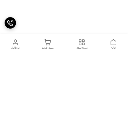
خانه
دسته‌بندی
سبد خرید
پروفایل
دسترسی سریع
تماس با ما
سوالات متداول
عینک‌های ترند 2025 |
خرید قسطی با اسنپ پی
جدیدترین مدل‌های خفن و