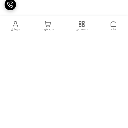
خانه
دسته‌بندی
سبد خرید
پروفایل
دسترسی سریع
تماس با ما
سوالات متداول
عینک‌های ترند 2025 |
خرید قسطی با اسنپ پی
جدیدترین مدل‌های خفن و
خاص
درباره ما
⚡ اشتباهات استایل که ظاهر
کد تخفیف کاوه فیت‌ شاپ |