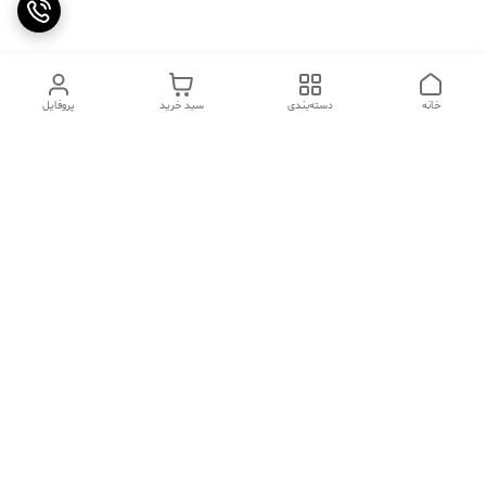
خانه
دسته‌بندی
سبد خرید
پروفایل
دسترسی سریع
تماس با ما
سوالات متداول
عینک‌های ترند 2025 |
خرید قسطی با اسنپ پی
جدیدترین مدل‌های خفن و
خاص
درباره ما
⚡ اشتباهات استایل که ظاهر
کد تخفیف کاوه فیت‌ شاپ |
شما را خراب می‌کند | راهنمای