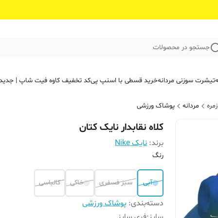
جستجو در محصولات
ه
تیشرت سوزنی مردانه
خرید قسطی با اسنپ پی
کد تخفیف کاوه فیت‌ شاپ | جدید
مره
مردانه
پوشاک ورزشی
کلاه نقابدار نایک کتان
برند:
نایک Nike
رنگ
آبی
سبز فسفری
خاکی
کالباسی
دسته‌بندی
:
پوشاک ورزشی
سایز
:
فری سایز