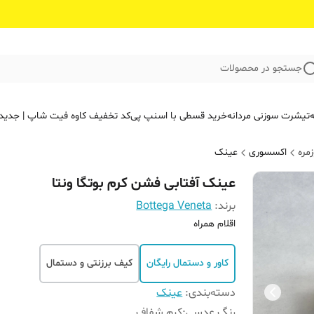
جستجو در محصولات
ه
تیشرت سوزنی مردانه
خرید قسطی با اسنپ پی
کد تخفیف کاوه فیت‌ شاپ | جدید
مره
اکسسوری
عینک
عینک آفتابی فشن کرم بوتگا ونتا
برند:
Bottega Veneta
اقلام همراه
کاور و دستمال رایگان
کیف برزنتی و دستمال
دسته‌بندی
:
عینک
رنگ عدسی
:
کرم شفاف