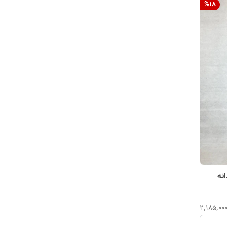
%
18
نه
۲٬۱۸۵٬۰۰