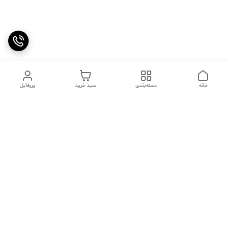
خانه
دسته‌بندی
سبد خرید
پروفایل
دسترسی سریع
تماس با ما
سوالات متداول
عینک‌های ترند 2025 |
خرید قسطی با اسنپ پی
جدیدترین مدل‌های خفن و