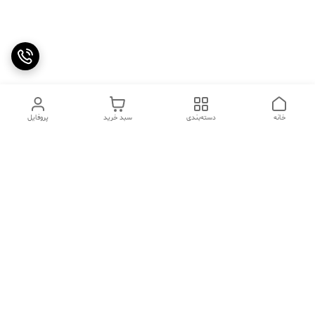
خانه
دسته‌بندی
سبد خرید
پروفایل
دسترسی سریع
تماس با ما
سوالات متداول
عینک‌های ترند 2025 |
خرید قسطی با اسنپ پی
جدیدترین مدل‌های خفن و