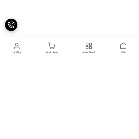
خانه
دسته‌بندی
سبد خرید
پروفایل
دسترسی سریع
تماس با ما
سوالات متداول
عینک‌های ترند 2025 |
خرید قسطی با اسنپ پی
جدیدترین مدل‌های خفن و