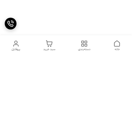
خانه
دسته‌بندی
سبد خرید
پروفایل
دسترسی سریع
تماس با ما
سوالات متداول
عینک‌های ترند 2025 |
خرید قسطی با اسنپ پی
جدیدترین مدل‌های خفن و