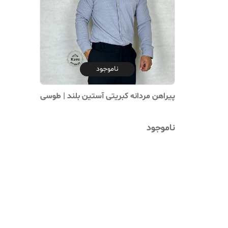
ناموجود
پیراهن مردانه کبریتی آستین بلند | طوسی
ناموجود