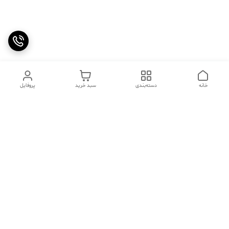
خانه
دسته‌بندی
سبد خرید
پروفایل
دسترسی سریع
تماس با ما
سوالات متداول
عینک‌های ترند 2025 |
خرید قسطی با اسنپ پی
جدیدترین مدل‌های خفن و