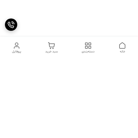
خانه
دسته‌بندی
سبد خرید
پروفایل
دسترسی سریع
تماس با ما
سوالات متداول
عینک‌های ترند 2025 |
خرید قسطی با اسنپ پی
جدیدترین مدل‌های خفن و