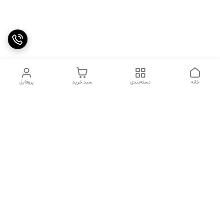
خانه
دسته‌بندی
سبد خرید
پروفایل
دسترسی سریع
تماس با ما
سوالات متداول
عینک‌های ترند 2025 |
خرید قسطی با اسنپ پی
جدیدترین مدل‌های خفن و