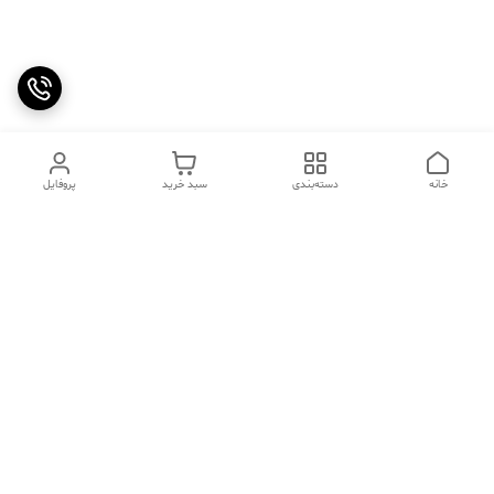
خانه
دسته‌بندی
سبد خرید
پروفایل
دسترسی سریع
تماس با ما
سوالات متداول
عینک‌های ترند 2025 |
خرید قسطی با اسنپ پی
جدیدترین مدل‌های خفن و