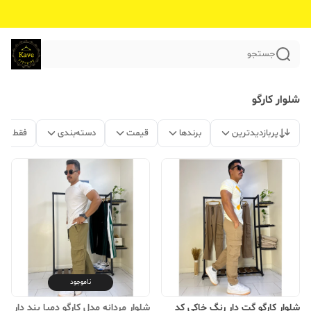
جستجو
شلوار کارگو
پربازدیدترین
برندها
قیمت
دسته‌بندی
فقط مح
ناموجود
شلوار کارگو گت دار رنگ خاکی کد
شلوار مردانه مدل کارگو دمپا بند دار