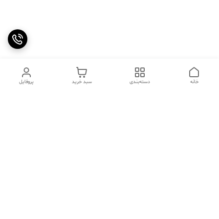
خانه
دسته‌بندی
سبد خرید
پروفایل
دسترسی سریع
تماس با ما
سوالات متداول
عینک‌های ترند 2025 |
خرید قسطی با اسنپ پی
جدیدترین مدل‌های خفن و