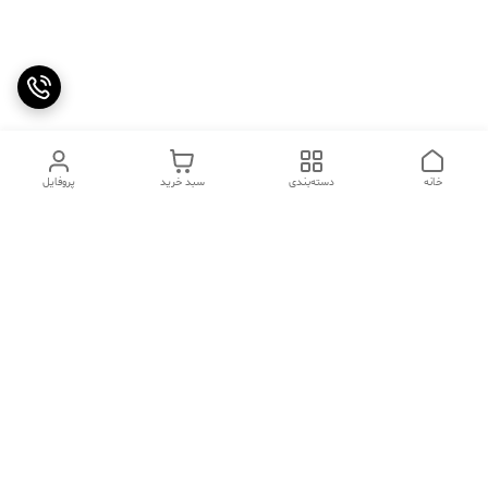
خانه
دسته‌بندی
سبد خرید
پروفایل
دسترسی سریع
تماس با ما
سوالات متداول
عینک‌های ترند 2025 |
خرید قسطی با اسنپ پی
جدیدترین مدل‌های خفن و