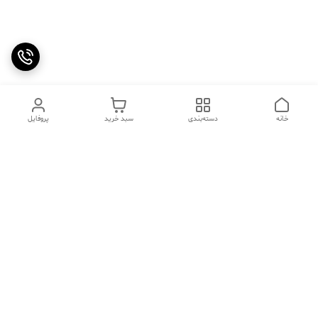
خانه
دسته‌بندی
سبد خرید
پروفایل
دسترسی سریع
تماس با ما
سوالات متداول
عینک‌های ترند 2025 |
خرید قسطی با اسنپ پی
جدیدترین مدل‌های خفن و