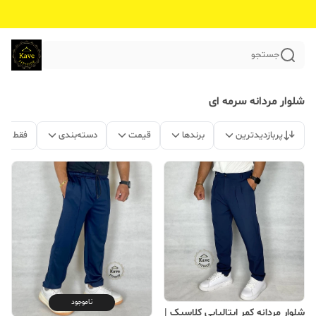
جستجو
شلوار مردانه سرمه ای
پربازدیدترین
برندها
قیمت
دسته‌بندی
فقط مح
ناموجود
شلوار مردانه کمر ایتالیایی کلاسیک |