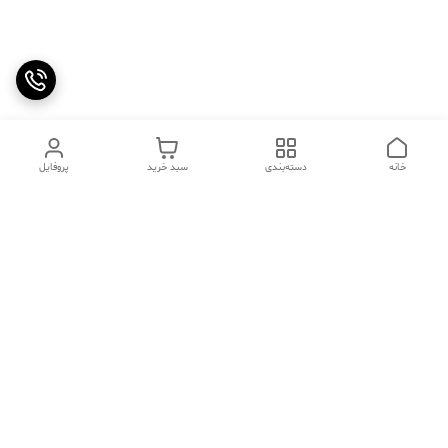
خانه
دسته‌بندی
سبد خرید
پروفایل
دسترسی سریع
تماس با ما
سوالات متداول
عینک‌های ترند 2025 |
خرید قسطی با اسنپ پی
جدیدترین مدل‌های خفن و