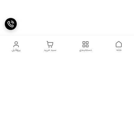
خانه
دسته‌بندی
سبد خرید
پروفایل
دسترسی سریع
تماس با ما
سوالات متداول
عینک‌های ترند 2025 |
خرید قسطی با اسنپ پی
جدیدترین مدل‌های خفن و