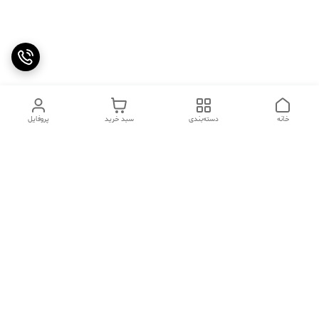
خانه
دسته‌بندی
سبد خرید
پروفایل
دسترسی سریع
تماس با ما
سوالات متداول
عینک‌های ترند 2025 |
خرید قسطی با اسنپ پی
جدیدترین مدل‌های خفن و