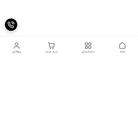
خانه
دسته‌بندی
سبد خرید
پروفایل
دسترسی سریع
تماس با ما
سوالات متداول
عینک‌های ترند 2025 |
خرید قسطی با اسنپ پی
جدیدترین مدل‌های خفن و