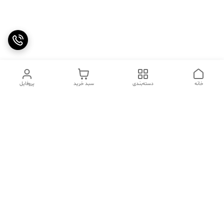
خانه
دسته‌بندی
سبد خرید
پروفایل
دسترسی سریع
تماس با ما
سوالات متداول
عینک‌های ترند 2025 |
خرید قسطی با اسنپ پی
جدیدترین مدل‌های خفن و