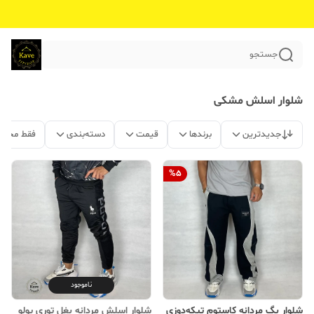
جستجو
شلوار اسلش مشکی
جدیدترین
برندها
قیمت
دسته‌بندی
فقط محصو
%
5
ناموجود
شلوار بگ مردانه کاستوم تیکه‌دوزی
شلوار اسلش مردانه بغل توری پولو