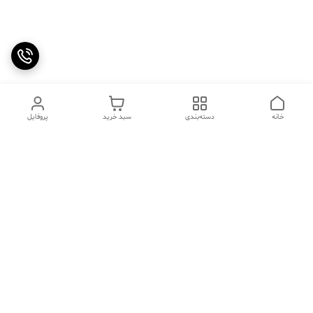
خانه
دسته‌بندی
سبد خرید
پروفایل
دسترسی سریع
تماس با ما
سوالات متداول
عینک‌های ترند 2025 |
خرید قسطی با اسنپ پی
جدیدترین مدل‌های خفن و