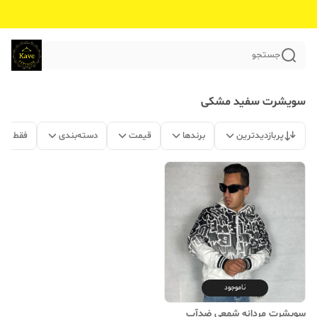
جستجو
سویشرت سفید مشکی
پربازدیدترین
برندها
قیمت
دسته‌بندی
فقط مح
ناموجود
سویشرت مردانه شمعی ضدآب