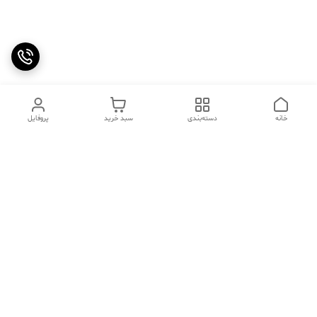
خانه
دسته‌بندی
سبد خرید
پروفایل
دسترسی سریع
تماس با ما
سوالات متداول
عینک‌های ترند 2025 |
خرید قسطی با اسنپ پی
جدیدترین مدل‌های خفن و