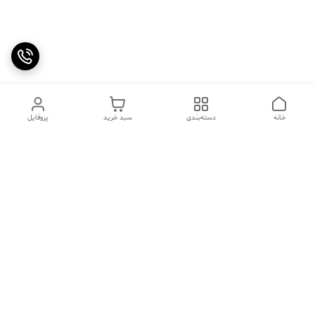
خانه
دسته‌بندی
سبد خرید
پروفایل
دسترسی سریع
تماس با ما
سوالات متداول
عینک‌های ترند 2025 |
خرید قسطی با اسنپ پی
جدیدترین مدل‌های خفن و