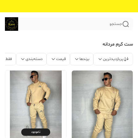
جستجو
ست کرم مردانه
پربازدیدترین
برندها
قیمت
دسته‌بندی
فقط مح
ناموجود