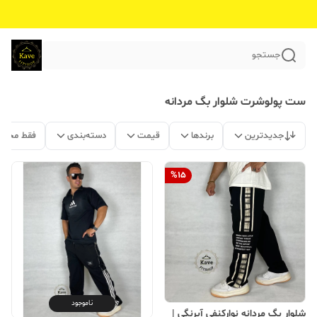
جستجو
ست پولوشرت شلوار بگ مردانه
جدیدترین
برندها
قیمت
دسته‌بندی
فقط محصو
%
15
ناموجود
شلوار بگ مردانه نوارکنفی آبرنگی |