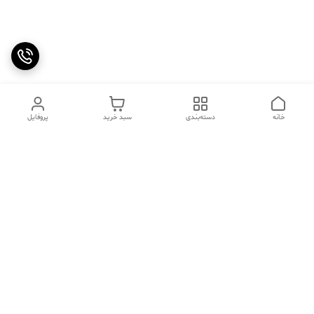
خانه
دسته‌بندی
سبد خرید
پروفایل
دسترسی سریع
تماس با ما
سوالات متداول
عینک‌های ترند 2025 |
خرید قسطی با اسنپ پی
جدیدترین مدل‌های خفن و