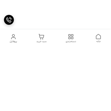
خانه
دسته‌بندی
سبد خرید
پروفایل
دسترسی سریع
تماس با ما
سوالات متداول
عینک‌های ترند 2025 |
خرید قسطی با اسنپ پی
جدیدترین مدل‌های خفن و