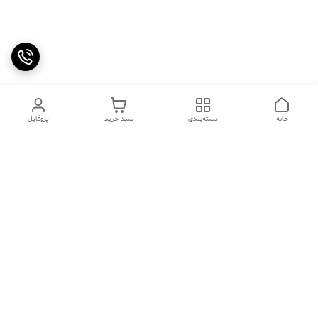
خانه
دسته‌بندی
سبد خرید
پروفایل
دسترسی سریع
تماس با ما
سوالات متداول
عینک‌های ترند 2025 |
خرید قسطی با اسنپ پی
جدیدترین مدل‌های خفن و