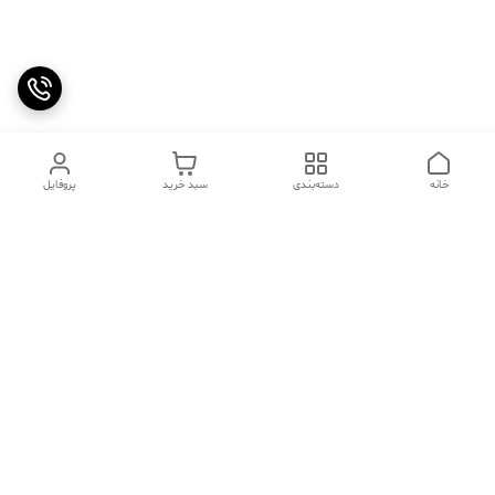
خانه
دسته‌بندی
سبد خرید
پروفایل
دسترسی سریع
تماس با ما
سوالات متداول
عینک‌های ترند 2025 |
خرید قسطی با اسنپ پی
جدیدترین مدل‌های خفن و